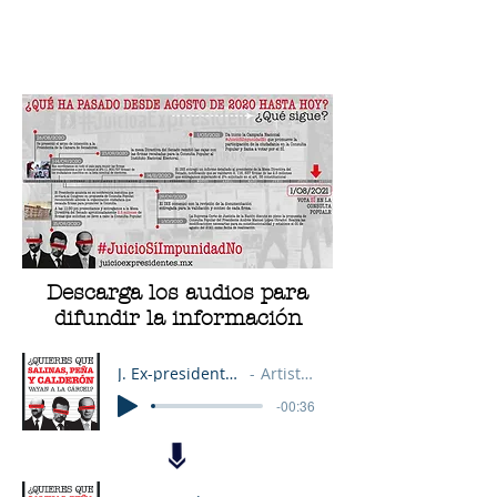
J U I C I O A E X P R E S I D E N T E S
Descarga los audios para
difundir la información
J. Ex-presidentes Audio 1
Artist Name
-00:36